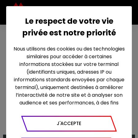
Le respect de votre vie
privée est notre priorité
361
5
Nous utilisons des cookies ou des technologies
Mo
similaires pour accéder à certaines
niq
informations stockées sur votre terminal
(identifiants uniques, adresses IP ou
ue
informations standards envoyées par chaque
-
terminal), uniquement destinées à améliorer
Sai
l’interactivité de notre site et à analyser son
audience et ses performances, à des fins
so
statistiques. Nous utilisons à ce titre l’outil
Dès le 17 décembre 2020
n 1
Google Analytics pour générer des rapports
J'ACCEPTE
sur le trafic (nombre de visites, temps passé
sur le site, nombre de pages vues en moyenne,