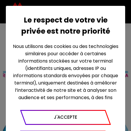
Le respect de votre vie
privée est notre priorité
Mince
28 mars 2012
alors !
Nous utilisons des cookies ou des technologies
similaires pour accéder à certaines
informations stockées sur votre terminal
(identifiants uniques, adresses IP ou
informations standards envoyées par chaque
terminal), uniquement destinées à améliorer
l’interactivité de notre site et à analyser son
audience et ses performances, à des fins
statistiques. Nous utilisons à ce titre l’outil
Google Analytics pour générer des rapports
J'ACCEPTE
sur le trafic (nombre de visites, temps passé
sur le site, nombre de pages vues en moyenne,