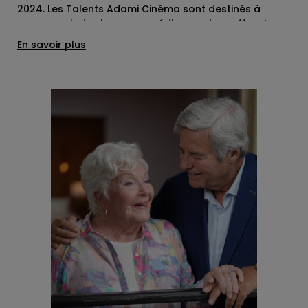
2024. Les Talents Adami Cinéma sont destinés à
promouvoir des jeunes comédiens en leur offrant
l’opportunité de tourner dans des productions de
En savoir plus
qualité dirigées par des réalisateurs reconnus. La
mini-série "RED CARPET" a été diffusée lors d’une
séance spéciale lors du Festival de Cannes,
également disponible sur la plateforme france.tv Sur
une idée originale d'Olivier Ducray, écrite par Olivier
Ducray, Jean-Paul Bathany et Benjamin Ifrah.
Episode 1 "Abracada Bar" réalisé par Pauline Clément,
mis en musique par Isis Prager et interprété par
Mathilde Auneveux, Mauréna Thellier, Abraham
Wapler et Florian Lesieur Episode 2 "Capharnaumia"
réalisé par Sarah Stern, mis en musique par Laetitia
Pansanel-Garric et interprété par Adib Cheikhi,
Gabriel Washer, Héloïse Janjaud et Léon Plazol
Episode 3 "Les noyaux sans cerises" réalisé par
Vanessa Guide, mis en musique par Maud Geffray et
interprété par Liza Alegria Ndikita, Sam Chemoul,
Tristan Pellegrino et Adrien Dewitte Episode 4
"Délibérations" réalisé par Nina Meurisse, mis en