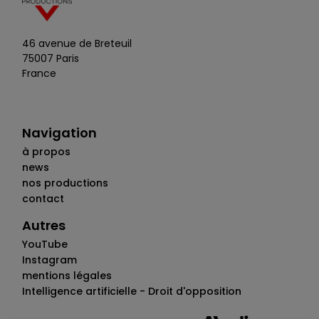
conclura par la rediffusion du documentaire de
Magali Cotard, " Fin de vie : pour que tu aies le choix ".
Marina Carrère d’Encausse, entre quête personnelle
46 avenue de Breteuil
et enquête journalistique, partage les interrogations
75007 Paris
et bouleversements profonds qui peuvent tous nous
France
toucher. Photo : © Christophe Brachet - France
Télévisions - Mon Voisin Productions
Navigation
à propos
news
nos productions
contact
Autres
YouTube
Instagram
mentions légales
Intelligence artificielle - Droit d'opposition