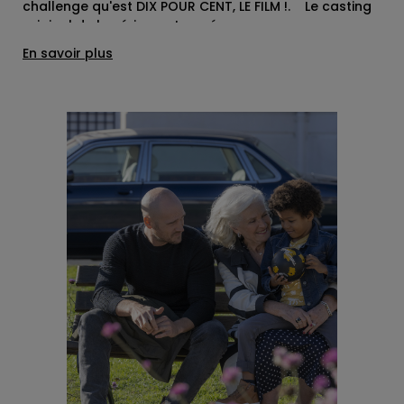
challenge qu'est DIX POUR CENT, LE FILM !. Le casting
original de la série a retrouvé ses personnages en
plongeant au coeur de nouvelles intrigues. Toujours
En savoir plus
dans ce dilemme de sacrifices pour sauver les
apparences, de jouer sur les mensonges et les
vérités, dans l’ombre et à la lumière, nos
protagonistes seront confrontés à une situation
totalement nouvelle et à des tribulations qui les
réuniront tant dans l’adversité que dans la complicité,
ce doux mélange paradoxal inhérent au métier
d’agent. Le clap de fin de ces 44 jours de tournage
a sonné ce mardi 2 décembre dans la joie et
l'émotion de cette équipe complice et de ces belles
images capturées. Maintenant, place à la post-
production, et rendez-vous en 2026 pour découvrir la
suite des aventures de notre équipe d'agents ! Vous
pouvez encore retrouver l'intégralité des quatre
saisons sur France.tv et Netflix.