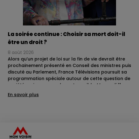
musique par Anne de Boysson et interprété par
Solange Sylva, Laetitia Gaillac, Eliott Margueron,
Merwane Tajouiti et Tristan Pellegrino
La soirée continue : Choisir sa mort doit-il
être un droit ?
8 août 2026
Alors qu’un projet de loi sur la fin de vie devrait être
prochainement présenté en Conseil des ministres puis
discuté au Parlement, France Télévisions poursuit sa
programmation spéciale autour de cette question de
société majeure, complexe et sensible. Mercredi 11
octobre à 21.10, France 2 diffusera Le prochain
En savoir plus
voyage, réalisé par Thierry Binisti, avec Line Renaud et
Jean Sorel. Ce film aborde un sujet qui fait l’actualité
et qui nous touche tous : la fin de vie et le choix de
mourir dans la dignité, et ce quand on le désire.La
fiction sera suivie d'un débat présenté par Julian
Bugier pour aborder et comprendre les questions
cruciales autour de la fin de vie.Cette soirée se