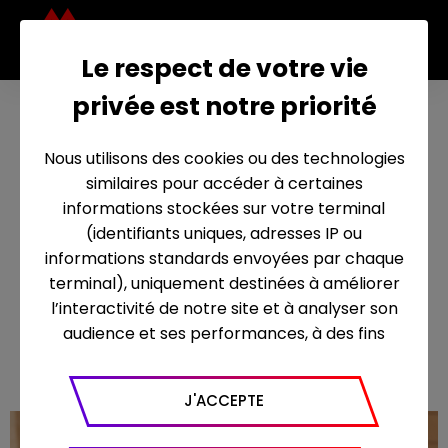
Le respect de votre vie
privée est notre priorité
Diffusion du
18
Nous utilisons des cookies ou des technologies
film "La
février
similaires pour accéder à certaines
maman du
2026
informations stockées sur votre terminal
(identifiants uniques, adresses IP ou
bourreau",
informations standards envoyées par chaque
mercredi 18
terminal), uniquement destinées à améliorer
l’interactivité de notre site et à analyser son
février sur
audience et ses performances, à des fins
France 2
statistiques. Nous utilisons à ce titre l’outil
Google Analytics pour générer des rapports
J'ACCEPTE
sur le trafic (nombre de visites, temps passé
sur le site, nombre de pages vues en moyenne,