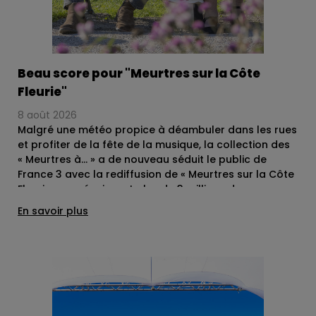
Beau score pour "Meurtres sur la Côte
Fleurie"
8 août 2026
Malgré une météo propice à déambuler dans les rues
et profiter de la fête de la musique, la collection des
« Meurtres à… » a de nouveau séduit le public de
France 3 avec la rediffusion de « Meurtres sur la Côte
Fleurie », en réunissant plus de 3 millions de
téléspectateurs ce samedi 21 juin. Ce très beau
En savoir plus
score place cet opus réalisé par Gabriel Aghion en
tête des audiences de cette première soirée d’été.
Photo © Nathalie Guyon – Thelma Fims - Mon Voisin
Productions - France TV